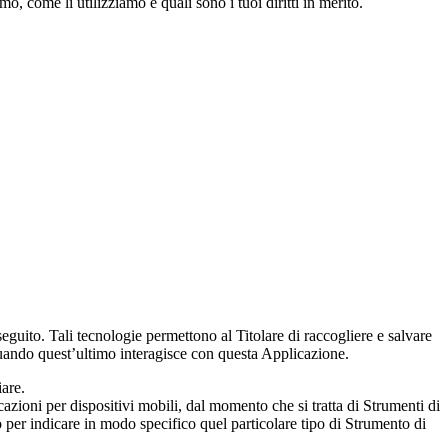
 come li utilizziamo e quali sono i tuoi diritti in merito.
guito. Tali tecnologie permettono al Titolare di raccogliere e salvare
 quando quest’ultimo interagisce con questa Applicazione.
iare.
zioni per dispositivi mobili, dal momento che si tratta di Strumenti di
 per indicare in modo specifico quel particolare tipo di Strumento di