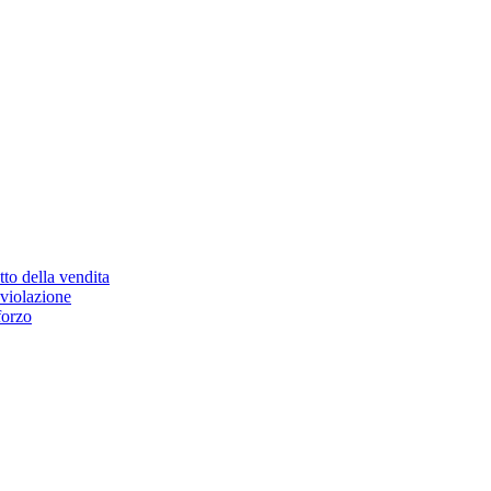
etto della vendita
 violazione
forzo