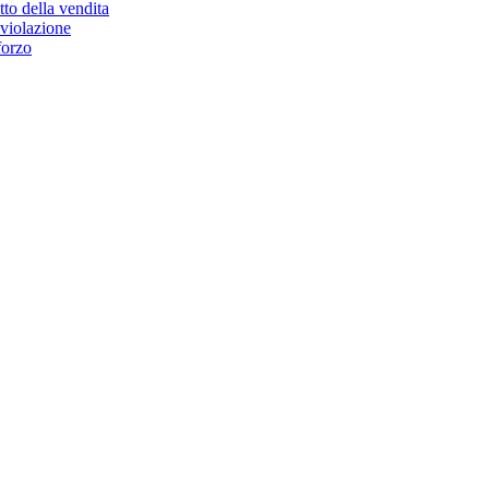
etto della vendita
 violazione
forzo