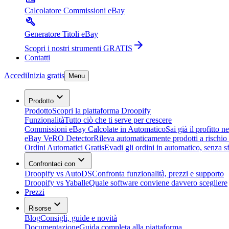
Calcolatore Commissioni eBay
Generatore Titoli eBay
Scopri i nostri strumenti GRATIS
Contatti
Accedi
Inizia gratis
Menu
Prodotto
Prodotto
Scopri la piattaforma Droopify
Funzionalità
Tutto ciò che ti serve per crescere
Commissioni eBay Calcolate in Automatico
Sai già il profitto n
eBay VeRO Detector
Rileva automaticamente prodotti a rischio
Ordini Automatici Gratis
Evadi gli ordini in automatico, senza s
Confrontaci con
Droopify vs AutoDS
Confronta funzionalità, prezzi e supporto
Droopify vs Yaballe
Quale software conviene davvero scegliere
Prezzi
Risorse
Blog
Consigli, guide e novità
Documentazione
Guida completa alla piattaforma