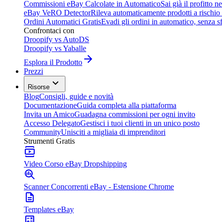
Commissioni eBay Calcolate in Automatico
Sai già il profitto n
eBay VeRO Detector
Rileva automaticamente prodotti a rischio
Ordini Automatici Gratis
Evadi gli ordini in automatico, senza s
Confrontaci con
Droopify vs AutoDS
Droopify vs Yaballe
Esplora il Prodotto
Prezzi
Risorse
Blog
Consigli, guide e novità
Documentazione
Guida completa alla piattaforma
Invita un Amico
Guadagna commissioni per ogni invito
Accesso Delegato
Gestisci i tuoi clienti in un unico posto
Community
Unisciti a migliaia di imprenditori
Strumenti Gratis
Video Corso eBay Dropshipping
Scanner Concorrenti eBay - Estensione Chrome
Templates eBay