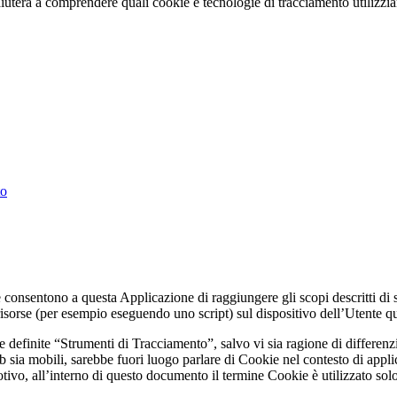
erà a comprendere quali cookie e tecnologie di tracciamento utilizziamo,
to
onsentono a questa Applicazione di raggiungere gli scopi descritti di se
e risorse (per esempio eseguendo uno script) sul dispositivo dell’Utente
 definite “Strumenti di Tracciamento”, salvo vi sia ragione di differenz
sia mobili, sarebbe fuori luogo parlare di Cookie nel contesto di applica
vo, all’interno di questo documento il termine Cookie è utilizzato solo