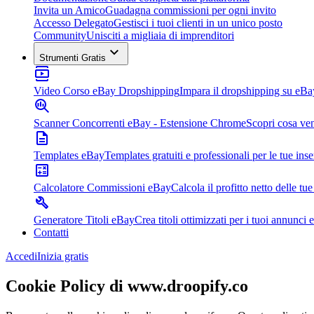
Invita un Amico
Guadagna commissioni per ogni invito
Accesso Delegato
Gestisci i tuoi clienti in un unico posto
Community
Unisciti a migliaia di imprenditori
Strumenti Gratis
Video Corso eBay Dropshipping
Impara il dropshipping su eBa
Scanner Concorrenti eBay - Estensione Chrome
Scopri cosa ven
Templates eBay
Templates gratuiti e professionali per le tue inse
Calcolatore Commissioni eBay
Calcola il profitto netto delle tue
Generatore Titoli eBay
Crea titoli ottimizzati per i tuoi annunci 
Contatti
Accedi
Inizia gratis
Cookie Policy di www.droopify.co