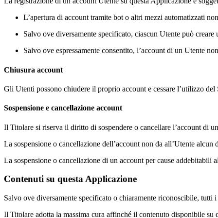
La registrazione di un account Utente su questa Applicazione è soggett
L’apertura di account tramite bot o altri mezzi automatizzati n
Salvo ove diversamente specificato, ciascun Utente può creare 
Salvo ove espressamente consentito, l’account di un Utente non
Chiusura account
Gli Utenti possono chiudere il proprio account e cessare l’utilizzo del
Sospensione e cancellazione account
Il Titolare si riserva il diritto di sospendere o cancellare l’account d
La sospensione o cancellazione dell’account non da all’Utente alcun di
La sospensione o cancellazione di un account per cause addebitabili a
Contenuti su questa Applicazione
Salvo ove diversamente specificato o chiaramente riconoscibile, tutti i c
Il Titolare adotta la massima cura affinché il contenuto disponibile su q