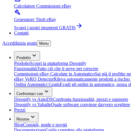
Calcolatore Commissioni eBay
Generatore Titoli eBay
Scopri i nostri strumenti GRATIS
Contatti
Accedi
Inizia gratis
Menu
Prodotto
Prodotto
Scopri la piattaforma Droopify
Funzionalità
Tutto ciò che ti serve per crescere
Commissioni eBay Calcolate in Automatico
Sai già il profitto n
eBay VeRO Detector
Rileva automaticamente prodotti a rischio
Ordini Automatici Gratis
Evadi gli ordini in automatico, senza s
Confrontaci con
Droopify vs AutoDS
Confronta funzionalità, prezzi e supporto
Droopify vs Yaballe
Quale software conviene davvero scegliere
Prezzi
Risorse
Blog
Consigli, guide e novità
Documentazione
Guida completa alla piattaforma