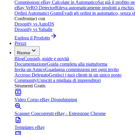
Commissioni eBay Calcolate in Automatico
Sai già il profitto n
eBay VeRO Detector
Rileva automaticamente prodotti a rischio
Ordini Automatici Gratis
Evadi gli ordini in automatico, senza s
Confrontaci con
Droopify vs AutoDS
Droopify vs Yaballe
Esplora il Prodotto
Prezzi
Risorse
Blog
Consigli, guide e novità
Documentazione
Guida completa alla piattaforma
Invita un Amico
Guadagna commissioni per ogni invito
Accesso Delegato
Gestisci i tuoi clienti in un unico posto
Community
Unisciti a migliaia di imprenditori
Strumenti Gratis
Video Corso eBay Dropshipping
Scanner Concorrenti eBay - Estensione Chrome
Templates eBay