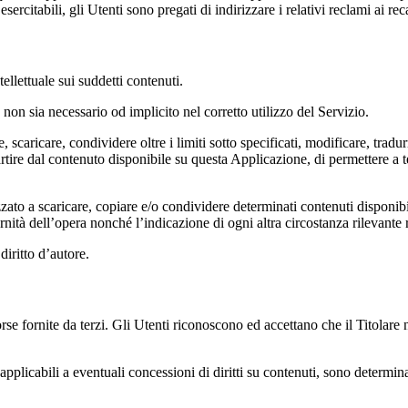
 esercitabili, gli Utenti sono pregati di indirizzare i relativi reclami ai r
tellettuale sui suddetti contenuti.
non sia necessario od implicito nel corretto utilizzo del Servizio.
e, scaricare, condividere oltre i limiti sotto specificati, modificare, tra
artire dal contenuto disponibile su questa Applicazione, di permettere a te
ato a scaricare, copiare e/o condividere determinati contenuti disponib
nità dell’opera nonché l’indicazione di ogni altra circostanza rilevante r
diritto d’autore.
se fornite da terzi. Gli Utenti riconoscono ed accettano che il Titolare 
 applicabili a eventuali concessioni di diritti su contenuti, sono determinat