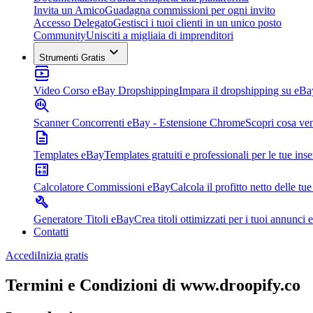
Invita un Amico
Guadagna commissioni per ogni invito
Accesso Delegato
Gestisci i tuoi clienti in un unico posto
Community
Unisciti a migliaia di imprenditori
Strumenti Gratis
Video Corso eBay Dropshipping
Impara il dropshipping su eBa
Scanner Concorrenti eBay - Estensione Chrome
Scopri cosa ven
Templates eBay
Templates gratuiti e professionali per le tue inse
Calcolatore Commissioni eBay
Calcola il profitto netto delle tue
Generatore Titoli eBay
Crea titoli ottimizzati per i tuoi annunci 
Contatti
Accedi
Inizia gratis
Termini e Condizioni di
www.droopify.co