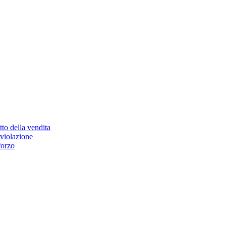
etto della vendita
 violazione
forzo