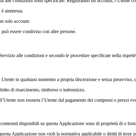
a alle condizioni sotto specificate. Registrando un account, l’Utente co
on è ammessa.
un solo account.
 può essere condiviso con altre persone.
 Servizio alle condizioni e secondo le procedure specificate nella rispett
i un Utente in qualsiasi momento a propria discrezione e senza preavviso,
ritto di risarcimento, rimborso o indennizzo.
ll’Utente non esonera l’Utente dal pagamento dei compensi o prezzi eve
ontenuti disponibili su questa Applicazione sono di proprietà di o forniti
uesta Applicazione non violi la normativa applicabile o diritti di terze p