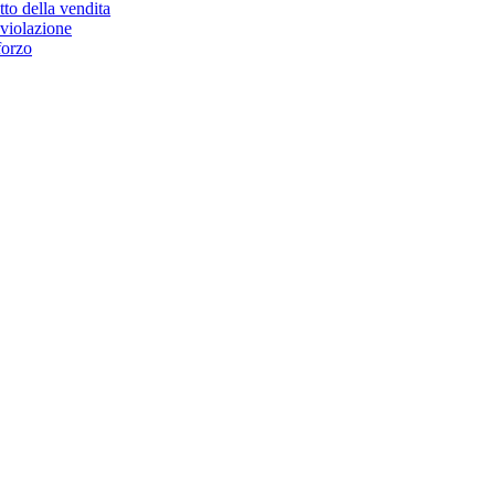
etto della vendita
 violazione
forzo